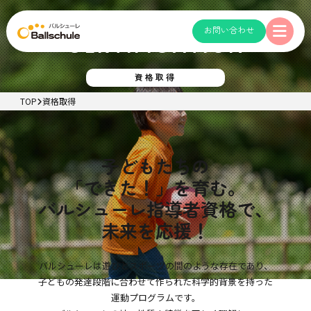
お問い合わせ
CERTIFICATION
資格取得
TOP
資格取得
子どもたちの
「できた！」を育む。
バルシューレ指導者資格で、
未来を応援！
バルシューレは遊びとスポーツの間のような存在であり、
子どもの発達段階に合わせて作られた科学的背景を持った
運動プログラムです。