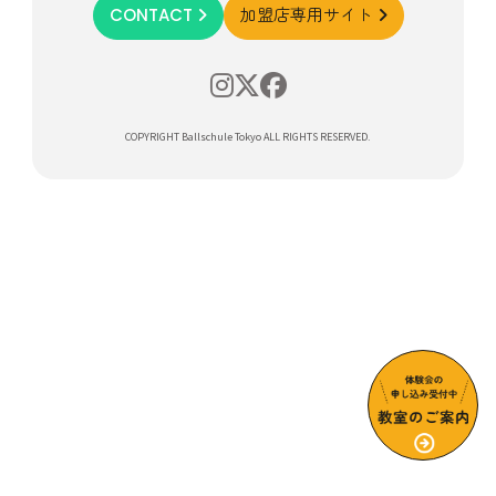
CONTACT
加盟店専用サイト
COPYRIGHT Ballschule Tokyo ALL RIGHTS RESERVED.