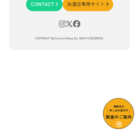
CONTACT
加盟店専用サイト
COPYRIGHT Ballschule Tokyo ALL RIGHTS RESERVED.