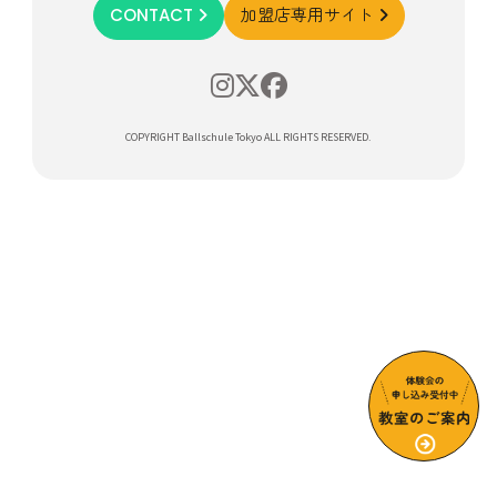
CONTACT
加盟店専用サイト
COPYRIGHT Ballschule Tokyo ALL RIGHTS RESERVED.